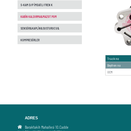
S-KAM D/P İMDATLI FREN K
KABİN KALDIRMA&MAZOT POM
SENSÖR&KAPLİN&SUSTURUCU&
KOMPRESÖRLER
Truck no
Beyfren no
OEM
ADRES
Barakfakih Mahallesi 10.Cadde