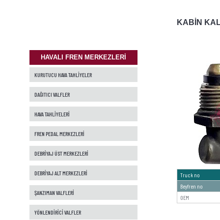
KABİN KA
HAVALI FREN MERKEZLERİ
KURUTUCU HAVA TAHLİYELER
DAĞITICI VALFLER
HAVA TAHLİYELERİ
FREN PEDAL MERKEZLERİ
DEBRİYAJ ÜST MERKEZLERİ
DEBRİYAJ ALT MERKEZLERİ
Truck no
Beyfren no
ŞANZIMAN VALFLERİ
OEM
YÖNLENDİRİCİ VALFLER