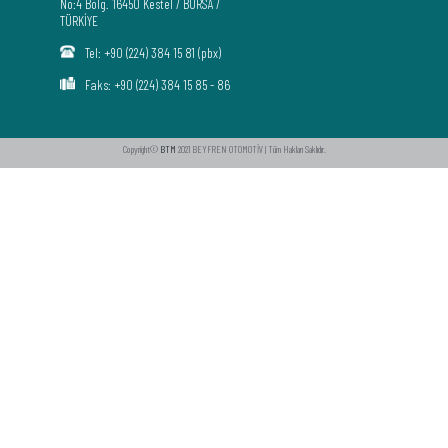
No:4 Bölg. 16450 Kestel / BURSA /
TÜRKİYE
Tel: +90 (224) 384 15 81 (pbx)
Faks: +90 (224) 384 15 85 - 86
Copyright©
BTM
2021 BEYFREN OTOMOTİV | Tüm Hakları Saklıdır.