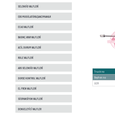
SELENOİD VALFLERİ
EBS MODÜLATÖR&ŞANZIMAN&R
ECAS VALFLERİ
BASINÇ AYAR VALFLERİ
ACİL DURUM VALFLERİ
ROLE VALFLERİ
ABS SELENOİD VALFLERİ
Truck no
Beyfren no
DORSE KONTROL VALFLERİ
OEM
EL FREN VALFLERİ
SÜSPANSİYON VALFLERİ
DENGELEYİCİ VALFLER